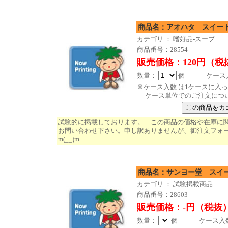
商品名：アオハタ スイート
カテゴリ ： 嗜好品-スープ
商品番号：28554
販売価格：120円（税
数量：
個 ケース入数
※ケース入数 は1ケースに入
ケース単位でのご注文につ
試験的に掲載しております。 この商品の価格や在庫に
お問い合わせ下さい。申し訳ありませんが、御注文フォ
m(__)m
商品名：サンヨー堂 スイー
カテゴリ ： 試験掲載商品
商品番号：28603
販売価格：-円（税抜
数量：
個 ケース入数 