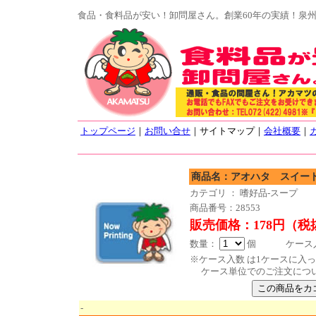
食品・食料品が安い！卸問屋さん。創業60年の実績！泉
トップページ
｜
お問い合せ
｜サイトマップ｜
会社概要
｜
商品名：アオハタ スイート
カテゴリ ： 嗜好品-スープ
商品番号：28553
販売価格：178円（税
数量：
個 ケース入数
※ケース入数 は1ケースに入
ケース単位でのご注文につ
-