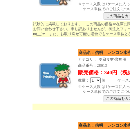
※ケース入数 は1ケースに入
ケース単位でのご注文につ
試験的に掲載しております。 この商品の価格や在庫に
お問い合わせ下さい。申し訳ありませんが、御注文フォ
m(__)m また、お取り寄せ可能な場合でもケース単位と
商品名：信明 レンコン水煮（
カテゴリ ： 冷蔵食材-業務用
商品番号：28613
販売価格：340円（税
数量：
個 ケース入数
※ケース入数 は1ケースに入
ケース単位でのご注文につ
-
商品名：信明 レンコン水煮（