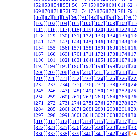
[52]
[53]
[54]
[55]
[56]
[57]
[58]
[59]
[60]
[61]
[62]
[
[69]
[70]
[71]
[72]
[73]
[74]
[75]
[76]
[77]
[78]
[79]
[
[86]
[87]
[88]
[89]
[90]
[91]
[92]
[93]
[94]
[95]
[96]
[
[102]
[103]
[104]
[105]
[106]
[107]
[108]
[109]
[11
[115]
[116]
[117]
[118]
[119]
[120]
[121]
[122]
[12
[128]
[129]
[130]
[131]
[132]
[133]
[134]
[135]
[13
[141]
[142]
[143]
[144]
[145]
[146]
[147]
[148]
[14
[154]
[155]
[156]
[157]
[158]
[159]
[160]
[161]
[16
[167]
[168]
[169]
[170]
[171]
[172]
[173]
[174]
[17
[180]
[181]
[182]
[183]
[184]
[185]
[186]
[187]
[18
[193]
[194]
[195]
[196]
[197]
[198]
[199]
[200]
[20
[206]
[207]
[208]
[209]
[210]
[211]
[212]
[213]
[21
[219]
[220]
[221]
[222]
[223]
[224]
[225]
[226]
[22
[232]
[233]
[234]
[235]
[236]
[237]
[238]
[239]
[24
[245]
[246]
[247]
[248]
[249]
[250]
[251]
[252]
[25
[258]
[259]
[260]
[261]
[262]
[263]
[264]
[265]
[26
[271]
[272]
[273]
[274]
[275]
[276]
[277]
[278]
[27
[284]
[285]
[286]
[287]
[288]
[289]
[290]
[291]
[29
[297]
[298]
[299]
[300]
[301]
[302]
[303]
[304]
[30
[310]
[311]
[312]
[313]
[314]
[315]
[316]
[317]
[31
[323]
[324]
[325]
[326]
[327]
[328]
[329]
[330]
[33
[336]
[337]
[338]
[339]
[340]
[341]
[342]
[343]
[34