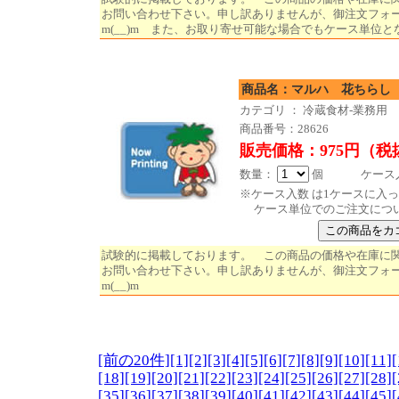
お問い合わせ下さい。申し訳ありませんが、御注文フォ
m(__)m また、お取り寄せ可能な場合でもケース単位と
商品名：マルハ 花ち
カテゴリ ： 冷蔵食材-業務用
商品番号：28626
販売価格：975円（税
数量：
個 ケース入数
※ケース入数 は1ケースに入
ケース単位でのご注文につ
試験的に掲載しております。 この商品の価格や在庫に
お問い合わせ下さい。申し訳ありませんが、御注文フォ
m(__)m
[前の20件]
[1]
[2]
[3]
[4]
[5]
[6]
[7]
[8]
[9]
[10]
[11]
[
[18]
[19]
[20]
[21]
[22]
[23]
[24]
[25]
[26]
[27]
[28]
[
[35]
[36]
[37]
[38]
[39]
[40]
[41]
[42]
[43]
[44]
[45]
[