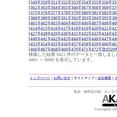
[349]
[350]
[351]
[352]
[353]
[354]
[355]
[356]
[35
[362]
[363]
[364]
[365]
[366]
[367]
[368]
[369]
[37
[375]
[376]
[377]
[378]
[379]
[380]
[381]
[382]
[38
[388]
[389]
[390]
[391]
[392]
[393]
[394]
[395]
[39
[401]
[402]
[403]
[404]
[405]
[406]
[407]
[408]
[40
[414]
[415]
[416]
[417]
[418]
[419]
[420]
[421]
[42
[427]
[428]
[429]
[430]
[431]
[432]
[433]
[434]
[43
[440]
[441]
[442]
[443]
[444]
[445]
[446]
[447]
[44
[453]
[454]
[455]
[456]
[457]
[458]
[459]
[460]
[46
[466]
[467]
[468]
[469]
[470]
[471]
[472]
[次の20
検索した結果 9421 件のデータと一致しまし
6861 ～ 6880 を表示しています。
トップページ
｜
お問い合せ
｜サイトマップ｜
会社概要
｜
食品・食料品の卸、オンラ
Copyright(C)A