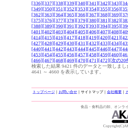
[336]
[337]
[338]
[339]
[340]
[341]
[342]
[343]
[34
[349]
[350]
[351]
[352]
[353]
[354]
[355]
[356]
[35
[362]
[363]
[364]
[365]
[366]
[367]
[368]
[369]
[37
[375]
[376]
[377]
[378]
[379]
[380]
[381]
[382]
[38
[388]
[389]
[390]
[391]
[392]
[393]
[394]
[395]
[39
[401]
[402]
[403]
[404]
[405]
[406]
[407]
[408]
[40
[414]
[415]
[416]
[417]
[418]
[419]
[420]
[421]
[42
[427]
[428]
[429]
[430]
[431]
[432]
[433]
[434]
[43
[440]
[441]
[442]
[443]
[444]
[445]
[446]
[447]
[44
[453]
[454]
[455]
[456]
[457]
[458]
[459]
[460]
[46
[466]
[467]
[468]
[469]
[470]
[471]
[472]
[次の20
検索した結果 9421 件のデータと一致しまし
4641 ～ 4660 を表示しています。
トップページ
｜
お問い合せ
｜サイトマップ｜
会社概要
｜
食品・食料品の卸、オンラ
Copyright(C)A