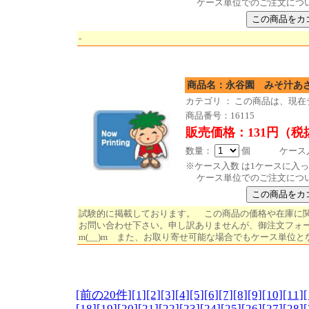
ケース単位でのご注文につ
-
商品名：永谷園 
カテゴリ ： この商品は、現
商品番号：16115
販売価格：131円（税
数量：
個 ケース入数 
※ケース入数 は1ケースに入
ケース単位でのご注文につ
試験的に掲載しております。 この商品の価格や在庫に
お問い合わせ下さい。申し訳ありませんが、御注文フォ
m(__)m また、お取り寄せ可能な場合でもケース単位と
[前の20件]
[1]
[2]
[3]
[4]
[5]
[6]
[7]
[8]
[9]
[10]
[11]
[
[18]
[19]
[20]
[21]
[22]
[23]
[24]
[25]
[26]
[27]
[28]
[