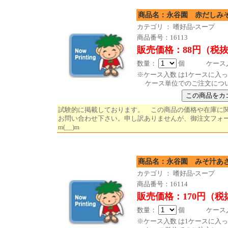
商品名：永谷園 
カテゴリ ： 嗜好品-スープ
商品番号：16113
販売価格：88円（税
数量：
個 ケース入数 
※ケース入数 は1ケースに入
ケース単位でのご注文につ
試験的に掲載しております。 この商品の価格や在庫に
お問い合わせ下さい。申し訳ありませんが、御注文フォ
m(__)m
商品名：永谷園 みそ汁あさげ
カテゴリ ： 嗜好品-スープ
商品番号：16114
販売価格：170円（税
数量：
個 ケース入数
※ケース入数 は1ケースに入