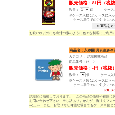
販売価格：81円（税
数量：
個 ケース入数 
※ケース入数 は1ケースに入
ケース単位でのご注文につ
お吸い物以外にも出汁の素のように色々な料理にご利用
商品名：永谷園 具も生みそ汁
カテゴリ ： 試験掲載商品
商品番号：16112
販売価格：-円（税抜
数量：
個 ケース入数 
※ケース入数 は1ケースに入
ケース単位でのご注文につ
SOLD 
試験的に掲載しております。 この商品の価格や在庫に
お問い合わせ下さい。申し訳ありませんが、御注文フォ
m(__)m また、お取り寄せ可能な場合でもケース単位と