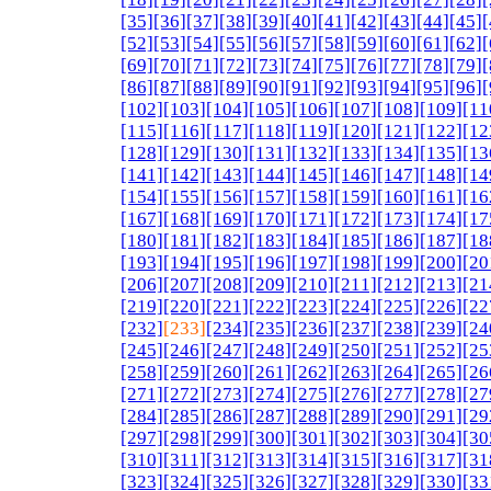
[35]
[36]
[37]
[38]
[39]
[40]
[41]
[42]
[43]
[44]
[45]
[
[52]
[53]
[54]
[55]
[56]
[57]
[58]
[59]
[60]
[61]
[62]
[
[69]
[70]
[71]
[72]
[73]
[74]
[75]
[76]
[77]
[78]
[79]
[
[86]
[87]
[88]
[89]
[90]
[91]
[92]
[93]
[94]
[95]
[96]
[
[102]
[103]
[104]
[105]
[106]
[107]
[108]
[109]
[11
[115]
[116]
[117]
[118]
[119]
[120]
[121]
[122]
[12
[128]
[129]
[130]
[131]
[132]
[133]
[134]
[135]
[13
[141]
[142]
[143]
[144]
[145]
[146]
[147]
[148]
[14
[154]
[155]
[156]
[157]
[158]
[159]
[160]
[161]
[16
[167]
[168]
[169]
[170]
[171]
[172]
[173]
[174]
[17
[180]
[181]
[182]
[183]
[184]
[185]
[186]
[187]
[18
[193]
[194]
[195]
[196]
[197]
[198]
[199]
[200]
[20
[206]
[207]
[208]
[209]
[210]
[211]
[212]
[213]
[21
[219]
[220]
[221]
[222]
[223]
[224]
[225]
[226]
[22
[232]
[233]
[234]
[235]
[236]
[237]
[238]
[239]
[24
[245]
[246]
[247]
[248]
[249]
[250]
[251]
[252]
[25
[258]
[259]
[260]
[261]
[262]
[263]
[264]
[265]
[26
[271]
[272]
[273]
[274]
[275]
[276]
[277]
[278]
[27
[284]
[285]
[286]
[287]
[288]
[289]
[290]
[291]
[29
[297]
[298]
[299]
[300]
[301]
[302]
[303]
[304]
[30
[310]
[311]
[312]
[313]
[314]
[315]
[316]
[317]
[31
[323]
[324]
[325]
[326]
[327]
[328]
[329]
[330]
[33