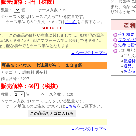
販売価格：-円（税抜）
ど、お気軽に
また、商品へ
数量：
個 ケース入数 ： 60
り対応させて
※ケース入数 は1ケースに入っている数量です。
ケース単位でのご注文については
こちら
をご覧下さい。
SOLD OUT
会社概要
す。 この商品の価格や在庫に関しましては、御希望の場合
プライバ
し訳ありませんが、御注文フォームではお受けできません。
法律に基
り寄せ可能な場合でもケース単位となります。
ご利用方
▲ページのトップへ
●ご注文
●
配送料
商品名：ハウス 七味唐がらし １２ｇ袋
●
返品、
●
お支払
カテゴリ ： 調味料-香辛料
商品番号：8227
販売価格：60円（税抜）
数量：
個 ケース入数 ： 120
※ケース入数 は1ケースに入っている数量です。
ケース単位でのご注文については
こちら
をご覧下さい。
▲ページのトップへ