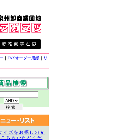
ー
｜
FAXオーダー用紙
｜
リ
サイズをお探しの★
はこちらからどうぞ