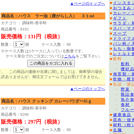
■
インスタ
▲ページのトップへ
■
おつまみ
■
カレー／
商品名：ハウス ラー油（唐がらし入） ３１ml
■
ギフト
カテゴリ ： 調味料-香辛料
■
サラダ・
■
スパ・マ
商品番号：8192
■
スープ
販売価格：131円（税抜）
■
ドライフ
■
パン粉／
数量：
個 ケース入数 ： 80
■
もち・御
※ケース入数 は1ケースに入っている数量です。
■
レトルト
ケース単位でのご注文については
こちら
をご覧下さい。
■飲料
・
飲料
・
嗜好
す。 この商品の価格や在庫に関しましては、御希望の場合
■
海苔類・
し訳ありませんが、御注文フォームではお受けできません。
■
乾物・椎
■缶詰・袋
▲ページのトップへ
・
野菜
・
瓶詰
・
魚介
商品名：ハウス クッキング カレーパウダー45ｇ
・
食材
カテゴリ ： 調味料-香辛料
・
フル
商品番号：8200
■
健康食品
■
昆布・佃
販売価格：297円（税抜）
■
材料（粉
数量：
個 ケース入数 ： 80
■
生麺