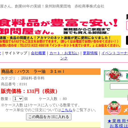
屋さん。創業60年の実績！泉州卸商業団地 赤松商事株式会社
せ
｜サイトマップ｜
会社概要
｜
カート・お支払い
｜
更新情報
｜
イベントコーナ
ンク
商品名：ハウス ラー油 ３１ｍｌ
カテゴリ ： 調味料-香辛料
商品番号：8191
販売価格：131円（税抜）
数量：
個 ケース入数 ： 80
※ケース入数 は1ケースに入っている数量です。
ケース単位でのご注文については
こちら
をご覧下さい。
★業務用
お客様