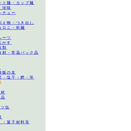
ント麺・カップ麺
・珍味
シチュー
和え物・つき出し
カロニ・乾麺
ルーツ
天かす
飯類
食材・常温パック品
品
御飯の友
茸・塩干・鰹・等
詰
食材
食品
ーツ缶
煮
）・菓子材料等