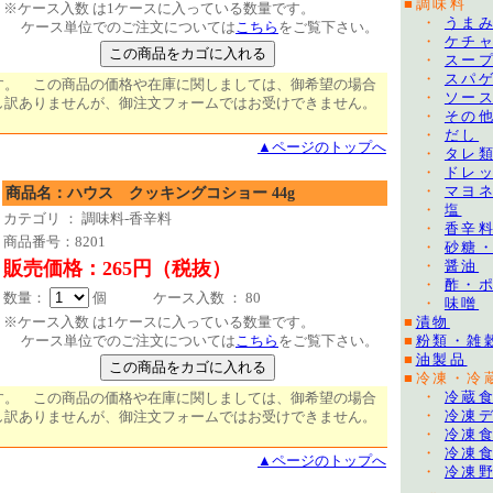
■調味料
※ケース入数 は1ケースに入っている数量です。
・
うま
ケース単位でのご注文については
こちら
をご覧下さい。
・
ケチ
・
スー
・
スパ
す。 この商品の価格や在庫に関しましては、御希望の場合
・
ソー
し訳ありませんが、御注文フォームではお受けできません。
・
その
・
だし
▲ページのトップへ
・
タレ
・
ドレ
・
マヨ
商品名：ハウス クッキングコショー 44g
・
塩
カテゴリ ： 調味料-香辛料
・
香辛
商品番号：8201
・
砂糖
販売価格：265円（税抜）
・
醤油
・
酢・
数量：
個 ケース入数 ： 80
・
味噌
※ケース入数 は1ケースに入っている数量です。
■
漬物
ケース単位でのご注文については
こちら
をご覧下さい。
■
粉類・雑
■
油製品
■冷凍・冷
・
冷蔵
す。 この商品の価格や在庫に関しましては、御希望の場合
・
冷凍
し訳ありませんが、御注文フォームではお受けできません。
・
冷凍
・
冷凍
▲ページのトップへ
・
冷凍