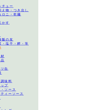
シチュー
和え物・つき出し
カロニ・乾麺
天かす
品
御飯の友
茸・塩干・鰹・等
詰
食材
食品
ーツ缶
煮
み調味料
ャップ
プ・ソース
ゲティーソース
ス
類