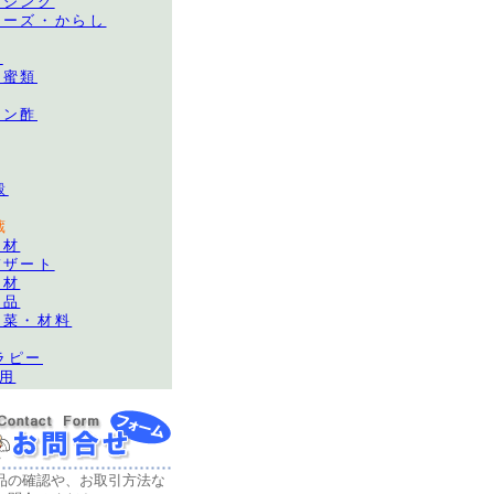
ッシング
ネーズ・からし
料
・蜜類
ポン酢
穀
蔵
食材
デザート
食材
食品
野菜・材料
ラピー
務用
品の確認や、お取引方法な