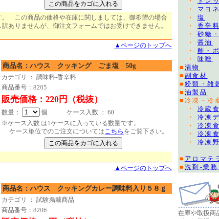
・
ドレ
・
マヨ
す。 この商品の価格や在庫に関しましては、御希望の場合
・
塩
し訳ありませんが、御注文フォームではお受けできません。
・
香辛
・
砂糖
・
醤油
▲ページのトップへ
・
酢・
・
味噌
商品名：ハウス クッキング ごま塩 50g
■
漬物
■
副食材
カテゴリ ： 調味料-香辛料
■
粉類・雑
商品番号：8205
■
油製品
販売価格：220円（税抜）
■冷凍・冷
・
冷蔵
数量：
個 ケース入数 ： 60
・
冷凍
※ケース入数 は1ケースに入っている数量です。
・
冷凍
ケース単位でのご注文については
こちら
をご覧下さい。
・
冷凍
・
冷凍
■
アロマテ
■
洗剤-業
▲ページのトップへ
商品名：ハウス クッキングカレー調味料入り５８ｇ
カテゴリ ： 試験掲載商品
商品番号：8206
在庫や取扱商