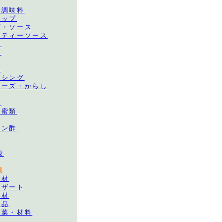
み調味料
ャップ
プ・ソース
ゲティーソース
ス
他
類
ッシング
ネーズ・からし
料
・蜜類
ポン酢
穀
蔵
食材
デザート
食材
食品
野菜・材料