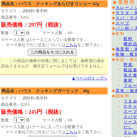
★業務用
商品名：ハウス クッキングあらびきコショー 42g
■
カレー／
カテゴリ ： 調味料-香辛料
■
サラダ・
商品番号：8202
■
スパ・マ
■
スープ
販売価格：297円（税抜）
■
パン粉／
数量：
個 ケース入数 ： 60
■飲料
・
飲料
※ケース入数 は1ケースに入っている数量です。
・
嗜好
ケース単位でのご注文については
こちら
をご覧下さい。
■
海苔類・
■
乾物・椎
■缶詰・袋
す。 この商品の価格や在庫に関しましては、御希望の場合
・
野菜
し訳ありませんが、御注文フォームではお受けできません。
・
瓶詰
・
魚介
▲ページのトップへ
・
食材
・
フル
商品名：ハウス クッキングガーリック 40g
■
昆布・佃
■調味料
カテゴリ ： 調味料-香辛料
・
うま
商品番号：8203
・
ケチ
販売価格：245円（税抜）
・
スー
・
スパ
数量：
個 ケース入数 ： 60
・
ソー
※ケース入数 は1ケースに入っている数量です。
・
だし
ケース単位でのご注文については
こちら
をご覧下さい。
・
タレ