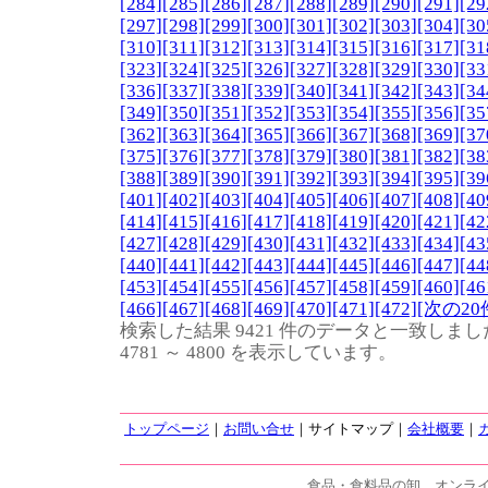
[284]
[285]
[286]
[287]
[288]
[289]
[290]
[291]
[29
[297]
[298]
[299]
[300]
[301]
[302]
[303]
[304]
[30
[310]
[311]
[312]
[313]
[314]
[315]
[316]
[317]
[31
[323]
[324]
[325]
[326]
[327]
[328]
[329]
[330]
[33
[336]
[337]
[338]
[339]
[340]
[341]
[342]
[343]
[34
[349]
[350]
[351]
[352]
[353]
[354]
[355]
[356]
[35
[362]
[363]
[364]
[365]
[366]
[367]
[368]
[369]
[37
[375]
[376]
[377]
[378]
[379]
[380]
[381]
[382]
[38
[388]
[389]
[390]
[391]
[392]
[393]
[394]
[395]
[39
[401]
[402]
[403]
[404]
[405]
[406]
[407]
[408]
[40
[414]
[415]
[416]
[417]
[418]
[419]
[420]
[421]
[42
[427]
[428]
[429]
[430]
[431]
[432]
[433]
[434]
[43
[440]
[441]
[442]
[443]
[444]
[445]
[446]
[447]
[44
[453]
[454]
[455]
[456]
[457]
[458]
[459]
[460]
[46
[466]
[467]
[468]
[469]
[470]
[471]
[472]
[次の20
検索した結果 9421 件のデータと一致しまし
4781 ～ 4800 を表示しています。
トップページ
｜
お問い合せ
｜サイトマップ｜
会社概要
｜
食品・食料品の卸、オンラ