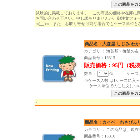
試験的に掲載しております。 この商品の価格や在庫に
お問い合わせ下さい。申し訳ありませんが、御注文フォ
m(__)m また、お取り寄せ可能な場合でもケース単位と
商品名：大森屋 しじみ わ
カテゴリ ： 海苔類・御飯の友
商品番号：16315
販売価格：95円（税
数量：
個 ケース入数
※ケース入数 は1ケースに入
ケース単位でのご注文につ
-
商品名：カイベ わさび
カテゴリ ： この商品は、現
商品番号：16316