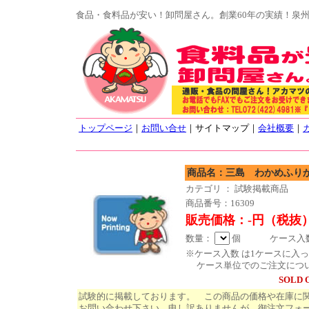
食品・食料品が安い！卸問屋さん。創業60年の実績！泉
トップページ
｜
お問い合せ
｜サイトマップ｜
会社概要
｜
商品名：三島 わかめふりかけ 2
カテゴリ ： 試験掲載商品
商品番号：16309
販売価格：-円（税抜
数量：
個 ケース入数 
※ケース入数 は1ケースに入
ケース単位でのご注文につ
SOLD 
試験的に掲載しております。 この商品の価格や在庫に
お問い合わせ下さい。申し訳ありませんが、御注文フォ