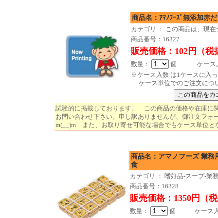
商品名：ｱﾏﾉﾌｰｽﾞ無添加赤
カテゴリ ： この商品は、現
商品番号：16327
販売価格：102円（税
数量：
個 ケース入数 
※ケース入数 は1ケースに入
ケース単位でのご注文につ
試験的に掲載しております。 この商品の価格や在庫に
お問い合わせ下さい。申し訳ありませんが、御注文フォ
m(__)m また、お取り寄せ可能な場合でもケース単位と
商品名：アマノフーズ 業務用み
食
カテゴリ ： 嗜好品-スープ-業
商品番号：16328
販売価格：1350円（
数量：
個 ケース入数 