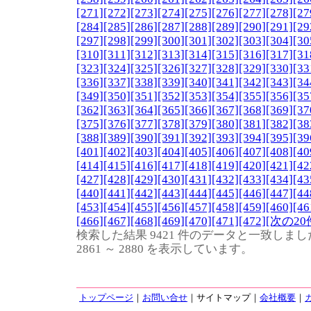
[271]
[272]
[273]
[274]
[275]
[276]
[277]
[278]
[27
[284]
[285]
[286]
[287]
[288]
[289]
[290]
[291]
[29
[297]
[298]
[299]
[300]
[301]
[302]
[303]
[304]
[30
[310]
[311]
[312]
[313]
[314]
[315]
[316]
[317]
[31
[323]
[324]
[325]
[326]
[327]
[328]
[329]
[330]
[33
[336]
[337]
[338]
[339]
[340]
[341]
[342]
[343]
[34
[349]
[350]
[351]
[352]
[353]
[354]
[355]
[356]
[35
[362]
[363]
[364]
[365]
[366]
[367]
[368]
[369]
[37
[375]
[376]
[377]
[378]
[379]
[380]
[381]
[382]
[38
[388]
[389]
[390]
[391]
[392]
[393]
[394]
[395]
[39
[401]
[402]
[403]
[404]
[405]
[406]
[407]
[408]
[40
[414]
[415]
[416]
[417]
[418]
[419]
[420]
[421]
[42
[427]
[428]
[429]
[430]
[431]
[432]
[433]
[434]
[43
[440]
[441]
[442]
[443]
[444]
[445]
[446]
[447]
[44
[453]
[454]
[455]
[456]
[457]
[458]
[459]
[460]
[46
[466]
[467]
[468]
[469]
[470]
[471]
[472]
[次の20
検索した結果 9421 件のデータと一致しまし
2861 ～ 2880 を表示しています。
トップページ
｜
お問い合せ
｜サイトマップ｜
会社概要
｜