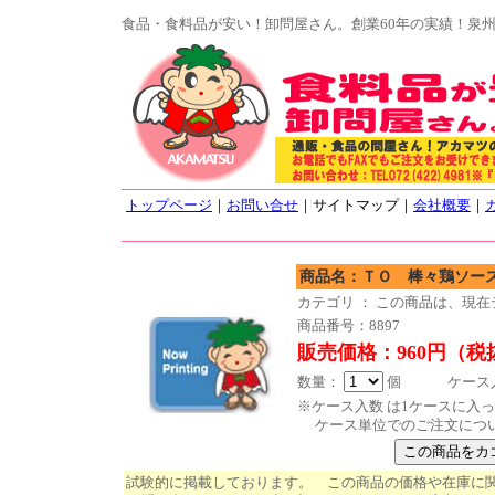
食品・食料品が安い！卸問屋さん。創業60年の実績！泉
トップページ
｜
お問い合せ
｜サイトマップ｜
会社概要
｜
商品名：ＴＯ 棒々鶏
カテゴリ ： この商品は、現
商品番号：8897
販売価格：960円（税
数量：
個 ケース入数
※ケース入数 は1ケースに入
ケース単位でのご注文につ
試験的に掲載しております。 この商品の価格や在庫に