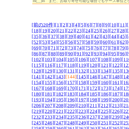
m(__)m また、お取り寄せ可能な場合でもケース単位と
[前の20件]
[1]
[2]
[3]
[4]
[5]
[6]
[7]
[8]
[9]
[10]
[11]
[
[18]
[19]
[20]
[21]
[22]
[23]
[24]
[25]
[26]
[27]
[28]
[
[35]
[36]
[37]
[38]
[39]
[40]
[41]
[42]
[43]
[44]
[45]
[
[52]
[53]
[54]
[55]
[56]
[57]
[58]
[59]
[60]
[61]
[62]
[
[69]
[70]
[71]
[72]
[73]
[74]
[75]
[76]
[77]
[78]
[79]
[
[86]
[87]
[88]
[89]
[90]
[91]
[92]
[93]
[94]
[95]
[96]
[
[102]
[103]
[104]
[105]
[106]
[107]
[108]
[109]
[11
[115]
[116]
[117]
[118]
[119]
[120]
[121]
[122]
[12
[128]
[129]
[130]
[131]
[132]
[133]
[134]
[135]
[13
[141]
[142]
[143]
[144]
[145]
[146]
[147]
[148]
[14
[154]
[155]
[156]
[157]
[158]
[159]
[160]
[161]
[16
[167]
[168]
[169]
[170]
[171]
[172]
[173]
[174]
[17
[180]
[181]
[182]
[183]
[184]
[185]
[186]
[187]
[18
[193]
[194]
[195]
[196]
[197]
[198]
[199]
[200]
[20
[206]
[207]
[208]
[209]
[210]
[211]
[212]
[213]
[21
[219]
[220]
[221]
[222]
[223]
[224]
[225]
[226]
[22
[232]
[233]
[234]
[235]
[236]
[237]
[238]
[239]
[24
[245]
[246]
[247]
[248]
[249]
[250]
[251]
[252]
[25
[258]
[259]
[260]
[261]
[262]
[263]
[264]
[265]
[26