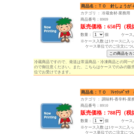
商品名：ＴＯ 針しょうが 400
カテゴリ ： 冷蔵食材-業務用
商品番号：8909
販売価格：650円（税
数量：
個 ケース入数
※ケース入数 は1ケースに入
ケース単位でのご注文につ
冷蔵商品ですので、発送は常温商品・冷凍商品との同一
ので御注意ください。また、こちらはケースでのみの販売
位でお受けできます。
商品名：ＴＯ ﾌﾚｯｼｭﾊﾟｯ
カテゴリ ： 調味料-香辛料-業
商品番号：8910
販売価格：788円（税
数量：
個 ケース入数
※ケース入数 は1ケースに入
ケース単位でのご注文につ