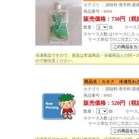
カテゴリ ： 調味料-香辛料-業
商品番号：8904
販売価格：730円（税
数量：
個 ケース入数
※ケース入数 は1ケースに入
ケース単位でのご注文につ
冷凍商品ですので、発送は常温商品・冷蔵商品との同一
ので御注意ください。
商品名：カネク 冷凍生わさび
カテゴリ ： 調味料-香辛料-業
商品番号：8905
販売価格：520円（税
数量：
個 ケース入数
※ケース入数 は1ケースに入
ケース単位でのご注文につ