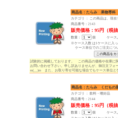
商品名：たらみ 果物専科
カテゴリ ： この商品は、現
商品番号：2143
販売価格：95円（税
数量：
個 ケース入数
※ケース入数 は1ケースに入
ケース単位でのご注文につ
試験的に掲載しております。 この商品の価格や在庫に
お問い合わせ下さい。申し訳ありませんが、御注文フォ
m(__)m また、お取り寄せ可能な場合でもケース単位と
商品名：たらみ くだもの屋さん
カテゴリ ： 飲料・嗜好品
商品番号：2144
販売価格：95円（税
数量：
個 ケース入数